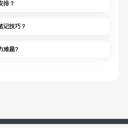
安排？
笔记技巧？
力难题?