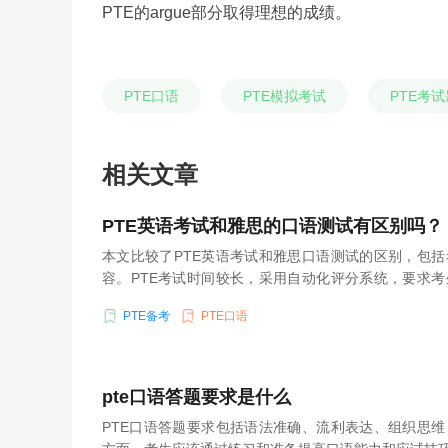
PTE的argue部分取得理想的成绩。
PTE口语
PTE模拟考试
PTE考
相关文章
PTE英语考试和雅思的口语测试有区别吗？
本文比较了PTE英语考试和雅思口语测试的区别，包
容。PTE考试时间较长，采用自动化评分系统，要求
能力。雅思考试由面试官评估，着重口语流利度和回答
PTE备考
PTE口语
选择适合的考试，并了解其要求和特点。
pte口语答题要求是什么
PTE口语答题要求包括语法准确、流利表达、组织思