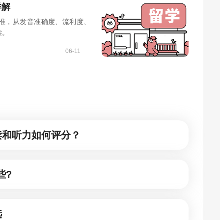
详解
）评分标准，从发音准确度、流利度、
读。
06-11
读和听力如何评分？
些?
选