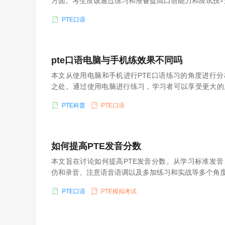
方面。考生应该通过练习和准备提高口语能力和应试技
PTE口语
pte口语电脑与手机练效果不同吗
本文从使用电脑和手机进行PTE口语练习的角度进行
之处。通过使用电脑进行练习，学习者可以享受更大的
及实时反馈和评估的便利性；而手机练习则提供了更大
PTE科普
PTE口语
机练习方式都有其适用的场景和优势，学习者可以根据
式。
如何提高PTE发音分数
本文旨在讨论如何提高PTE发音分数。从学习标准发
仿和录音、注意语音语调以及多加练习和实战等多个角
PTE口语
PTE模拟考试